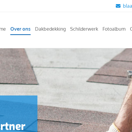
blaa

me
Over ons
Dakbedekking
Schilderwerk
Fotoalbum
rtner