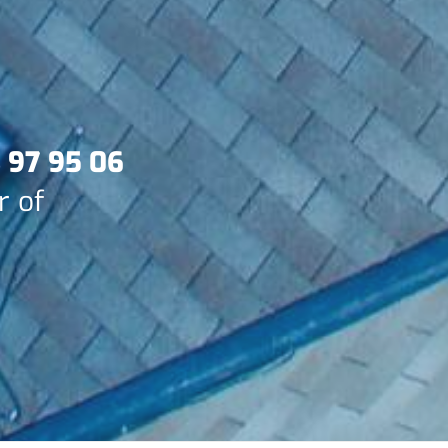
3 97 95 06
r of