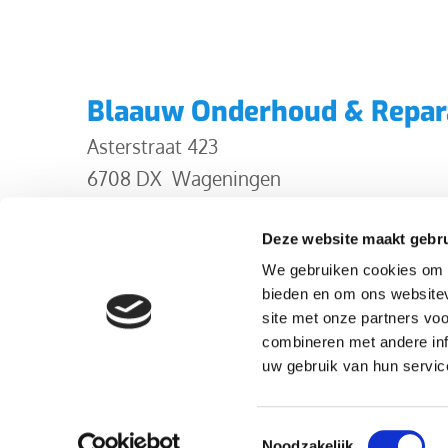
Blaauw Onderhoud & Repar
Asterstraat 423
6708 DX Wageningen
BTW: NL001534025B52
Deze website maakt gebru
We gebruiken cookies om c
KvK 09220323
bieden en om ons websitev
Privacyverklaring
site met onze partners vo
combineren met andere inf
uw gebruik van hun servic
Toestemmingsselectie
Noodzakelijk