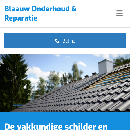
Blaauw Onderhoud &
Reparatie
Bel nu
De vakkundige schilder en