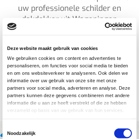
uw professionele schilder en
dakdekker uit Wageningen
Voor een schilder of dakdekker die vakwerk levert met
prachtig resultaat, bent u bij Blaauw Onderhoud &
Deze website maakt gebruik van cookies
Reparatie uit Wageningen aan het juiste adres. Ons
We gebruiken cookies om content en advertenties te
motto: vraag niet wat wij kunnen, wij doen wat u
personaliseren, om functies voor social media te bieden
vraagt. Blaauw is een gespecialiseerd bedrijf met
en om ons websiteverkeer te analyseren. Ook delen we
uitgebreide vakkennis in dakbedekking, aan- en verbouw
informatie over uw gebruik van onze site met onze
en schilderwerk.
partners voor social media, adverteren en analyse. Deze
partners kunnen deze gegevens combineren met andere
informatie die u aan ze heeft verstrekt of die ze hebben
Lees meer over ons
verzameld op basis van uw gebruik van hun services.
Toestemmingsselectie
Noodzakelijk