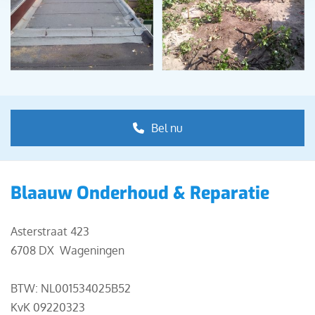
Bel nu
Blaauw Onderhoud & Reparatie
Asterstraat 423
6708 DX Wageningen
BTW: NL001534025B52
KvK 09220323